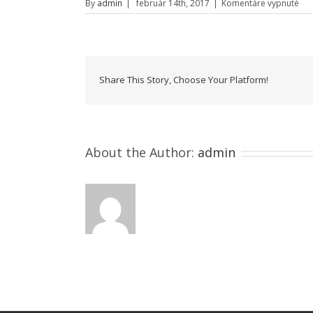
na
By
admin
|
február 14th, 2017
|
Komentáre vypnuté
BY
GR
hla
fot
Share This Story, Choose Your Platform!
About the Author:
admin