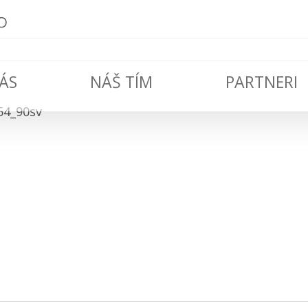
ÁS
NÁŠ TÍM
PARTNERI
54_90sv