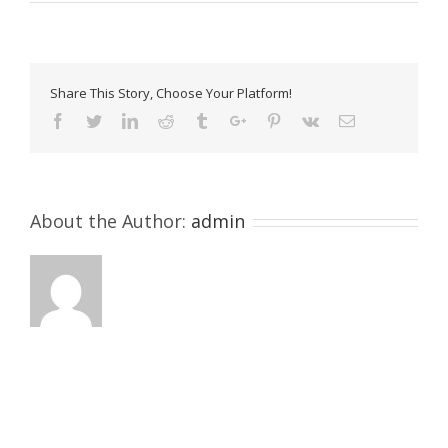
ByvaPro-
Group_212x71
Share This Story, Choose Your Platform!
Facebook
Twitter
Linkedin
Reddit
Tumblr
Google+
Pinterest
Vk
Email
About the Author:
admin