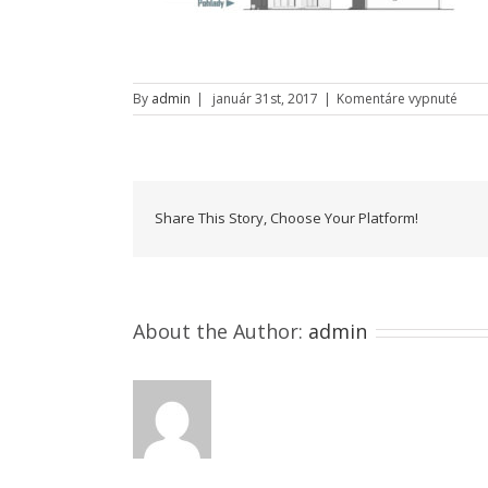
na
By
admin
|
január 31st, 2017
|
Komentáre vypnuté
Rodi
dom
08
Share This Story, Choose Your Platform!
About the Author:
admin