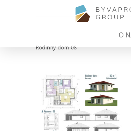
O N
Rodinny-dom-08